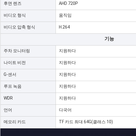
후면 렌즈
AHD 720P
비디오 형식
움직임
비디오 압축 형식
H.264
기능
주차 모니터링
지원하다
나이트 비전
지원하다
G-센서
지원하다
루프 녹음
지원하다
WDR
지원하다
언어
다국어
메모리 카드
TF 카드 최대 64G(클래스 10)