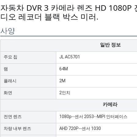
자동차 DVR 3 카메라 렌즈 HD 1080
디오 레코더 블랙 박스 미러.
사양
일반 정보
주요 칩
JL AC5701
램
64M
플래시
2M
화면
2인치
카메라
전면 렌즈
1080p--센서 2053--MIPI 인터페이스
차량 내부 렌즈
AHD 720P--센서 1030