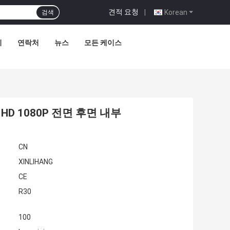
견적 요청
|
Korean
검색
리
연락처
뉴스
모든 케이스
D 1080P 전면 후면 내부
CN
XINLIHANG
CE
R30
100